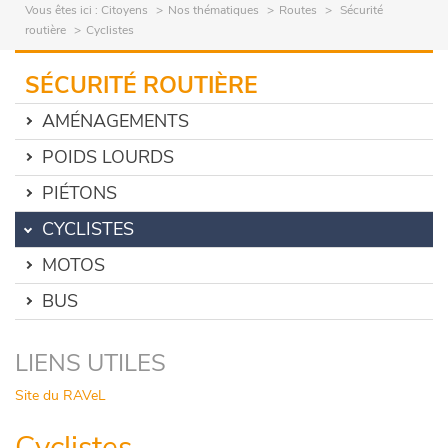
Vous êtes ici :
Citoyens
Nos thématiques
Routes
Sécurité
routière
Cyclistes
SÉCURITÉ ROUTIÈRE
AMÉNAGEMENTS
POIDS LOURDS
PIÉTONS
CYCLISTES
MOTOS
BUS
LIENS UTILES
Site du RAVeL
Cyclistes