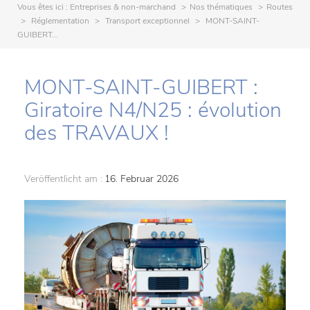
Vous êtes ici :
Entreprises & non-marchand
Nos thématiques
Routes
Réglementation
Transport exceptionnel
MONT-SAINT-
GUIBERT...
MONT-SAINT-GUIBERT :
Giratoire N4/N25 : évolution
des TRAVAUX !
Veröffentlicht am :
16. Februar 2026