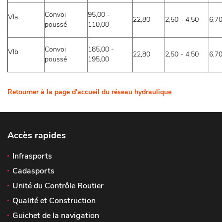
Convoi
95,00 -
VIa
22,80
2,50 - 4,50
6,70
poussé
110,00
Convoi
185,00 -
VIb
22,80
2,50 - 4,50
6,70
poussé
195,00
Retourner à la page d'accueil du réseau hydraulique
Accès rapides
Infrasports
Cadasports
Unité du Contrôle Routier
Qualité et Construction
Guichet de la navigation