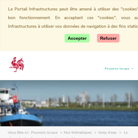
Le Portail Infrastructures peut être amené à utiliser des "cookie
bon fonctionnement. En acceptant ces "cookies", vous aut
Infrastructures à utiliser vos données de navigation à des fins statis
Accepter
Refuser
Pouvoirs locaux
(current)
Vous êtes ici :
Pouvoirs locaux
Nos thématiques
Voies d'eau
Le