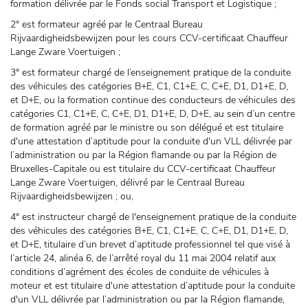
formation délivrée par le Fonds social Transport et Logistique ;
2° est formateur agréé par le Centraal Bureau
Rijvaardigheidsbewijzen pour les cours CCV-certificaat Chauffeur
Lange Zware Voertuigen ;
3° est formateur chargé de l’enseignement pratique de la conduite
des véhicules des catégories B+E, C1, C1+E, C, C+E, D1, D1+E, D,
et D+E, ou la formation continue des conducteurs de véhicules des
catégories C1, C1+E, C, C+E, D1, D1+E, D, D+E, au sein d’un centre
de formation agréé par le ministre ou son délégué et est titulaire
d'une attestation d’aptitude pour la conduite d'un VLL délivrée par
l’administration ou par la Région flamande ou par la Région de
Bruxelles-Capitale ou est titulaire du CCV-certificaat Chauffeur
Lange Zware Voertuigen, délivré par le Centraal Bureau
Rijvaardigheidsbewijzen ; ou,
4° est instructeur chargé de l'enseignement pratique de la conduite
des véhicules des catégories B+E, C1, C1+E, C, C+E, D1, D1+E, D,
et D+E, titulaire d’un brevet d’aptitude professionnel tel que visé à
l’article 24, alinéa 6, de l’arrêté royal du 11 mai 2004 relatif aux
conditions d’agrément des écoles de conduite de véhicules à
moteur et est titulaire d'une attestation d’aptitude pour la conduite
d'un VLL délivrée par l’administration ou par la Région flamande,