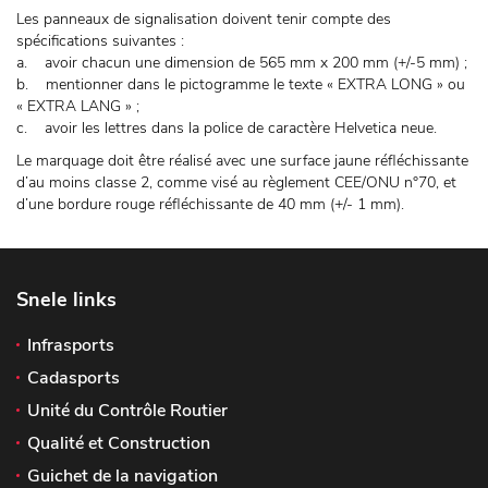
Les panneaux de signalisation doivent tenir compte des
spécifications suivantes :
a. avoir chacun une dimension de 565 mm x 200 mm (+/-5 mm) ;
b. mentionner dans le pictogramme le texte « EXTRA LONG » ou
« EXTRA LANG » ;
c. avoir les lettres dans la police de caractère Helvetica neue.
Le marquage doit être réalisé avec une surface jaune réfléchissante
d’au moins classe 2, comme visé au règlement CEE/ONU n°70, et
d’une bordure rouge réfléchissante de 40 mm (+/- 1 mm).
Snele links
Infrasports
Cadasports
Unité du Contrôle Routier
Qualité et Construction
Guichet de la navigation