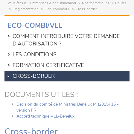
Vous êtes ici :
Entreprises & non-marchand
Nos thématiques
Routes
Réglementation
Eco-combi/VLL
Cross-border
ECO-COMBI/VLL
COMMENT INTRODUIRE VOTRE DEMANDE
D'AUTORISATION ?
LES CONDITIONS
FORMATION CERTIFICATIVE
CROSS-BORDER
DOCUMENTS UTILES :
Décision du comité de Ministres Benelux M (2015) 15 -
version FR
Accord technique VLL-Benelux
Cross-border