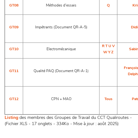
GT08
Méthodes d'essais
Q
Kri
GT09
Impétrants (Document QR-A-5)
Didi
R
T
U
V
GT10
Electromécanique
Sabin
W
Y
Z
Françoi
GT11
Qualité PAQ (Document QR-A-1)
Delph
GT12
CPN + MAO
Tous
Pat
Listing
des membres des Groupes de Travail du CCT Qualiroutes -
(Fichier XLS - 17 onglets - 334Ko - Mise à jour : août 2025)