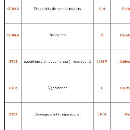
GT04.3
Dispositifs de retenue routiers
C
H
Phili
GT04.4
Plantations
O
Harol
GT05
Egouttage distribution d'eau (+ réparations)
I
J
M
P
Cather
GT06
Signalisation
L
Gauth
GT07
Ouvrages d'art (+ réparations)
J
K
N
Pie