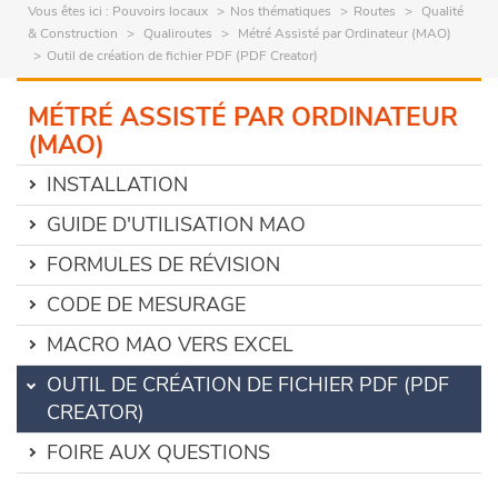
Vous êtes ici :
Pouvoirs locaux
Nos thématiques
Routes
Qualité
& Construction
Qualiroutes
Métré Assisté par Ordinateur (MAO)
Outil de création de fichier PDF (PDF Creator)
MÉTRÉ ASSISTÉ PAR ORDINATEUR
(MAO)
INSTALLATION
GUIDE D'UTILISATION MAO
FORMULES DE RÉVISION
CODE DE MESURAGE
MACRO MAO VERS EXCEL
OUTIL DE CRÉATION DE FICHIER PDF (PDF
CREATOR)
FOIRE AUX QUESTIONS