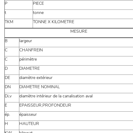
P
PIECE
t
tonne
TKM
TONNE X KILOMETRE
MESURE
B
largeur
C
CHANFREIN
C
périmètre
D
DIAMETRE
DE
diamètre extérieur
DN
DIAMETRE NOMINAL
Di,v
diamètre intérieur de la canalisation aval
E
EPAISSEUR,PROFONDEUR
ép.
épaisseur
H
HAUTEUR
KW
kilowat