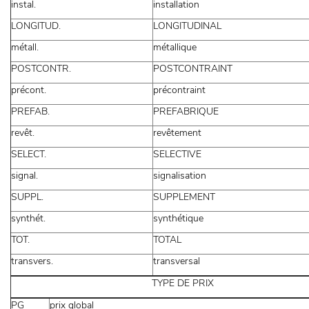
instal.
installation
LONGITUD.
LONGITUDINAL
métall.
métallique
POSTCONTR.
POSTCONTRAINT
précont.
précontraint
PREFAB.
PREFABRIQUE
revêt.
revêtement
SELECT.
SELECTIVE
signal.
signalisation
SUPPL.
SUPPLEMENT
synthét.
synthétique
TOT.
TOTAL
transvers.
transversal
TYPE DE PRIX
PG
prix global