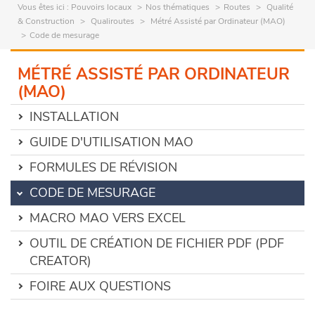
Vous êtes ici :
Pouvoirs locaux
Nos thématiques
Routes
Qualité
& Construction
Qualiroutes
Métré Assisté par Ordinateur (MAO)
Code de mesurage
MÉTRÉ ASSISTÉ PAR ORDINATEUR
(MAO)
INSTALLATION
GUIDE D'UTILISATION MAO
FORMULES DE RÉVISION
CODE DE MESURAGE
MACRO MAO VERS EXCEL
OUTIL DE CRÉATION DE FICHIER PDF (PDF
CREATOR)
FOIRE AUX QUESTIONS