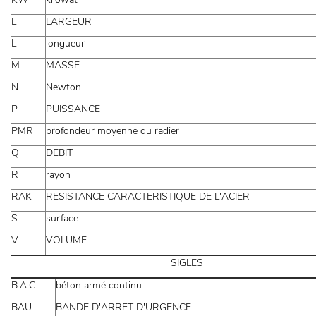
L
LARGEUR
L
longueur
M
MASSE
N
Newton
P
PUISSANCE
PMR
profondeur moyenne du radier
Q
DEBIT
R
rayon
RAK
RESISTANCE CARACTERISTIQUE DE L'ACIER
S
surface
V
VOLUME
SIGLES
B.A.C.
béton armé continu
BAU
BANDE D'ARRET D'URGENCE