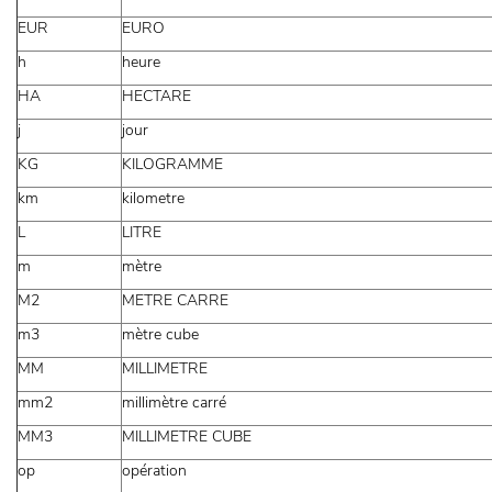
EUR
EURO
h
heure
HA
HECTARE
j
jour
KG
KILOGRAMME
km
kilometre
L
LITRE
m
mètre
M2
METRE CARRE
m3
mètre cube
MM
MILLIMETRE
mm2
millimètre carré
MM3
MILLIMETRE CUBE
op
opération