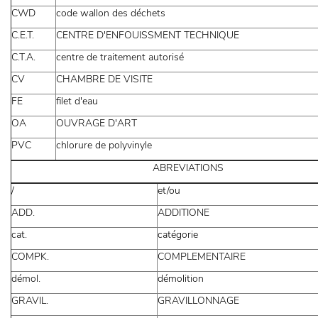
CWD
code wallon des déchets
C.E.T.
CENTRE D'ENFOUISSMENT TECHNIQUE
C.T.A.
centre de traitement autorisé
CV
CHAMBRE DE VISITE
FE
filet d'eau
OA
OUVRAGE D'ART
PVC
chlorure de polyvinyle
ABREVIATIONS
/
et/ou
ADD.
ADDITIONE
cat.
catégorie
COMPK.
COMPLEMENTAIRE
démol.
démolition
GRAVIL.
GRAVILLONNAGE