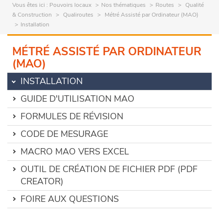
Vous êtes ici :
Pouvoirs locaux
Nos thématiques
Routes
Qualité
& Construction
Qualiroutes
Métré Assisté par Ordinateur (MAO)
Installation
MÉTRÉ ASSISTÉ PAR ORDINATEUR
(MAO)
INSTALLATION
GUIDE D'UTILISATION MAO
FORMULES DE RÉVISION
CODE DE MESURAGE
MACRO MAO VERS EXCEL
OUTIL DE CRÉATION DE FICHIER PDF (PDF
CREATOR)
FOIRE AUX QUESTIONS