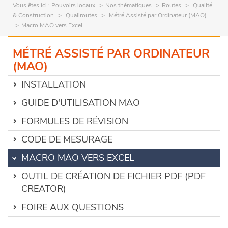
Vous êtes ici :
Pouvoirs locaux
Nos thématiques
Routes
Qualité
& Construction
Qualiroutes
Métré Assisté par Ordinateur (MAO)
Macro MAO vers Excel
MÉTRÉ ASSISTÉ PAR ORDINATEUR
(MAO)
INSTALLATION
GUIDE D'UTILISATION MAO
FORMULES DE RÉVISION
CODE DE MESURAGE
MACRO MAO VERS EXCEL
OUTIL DE CRÉATION DE FICHIER PDF (PDF
CREATOR)
FOIRE AUX QUESTIONS