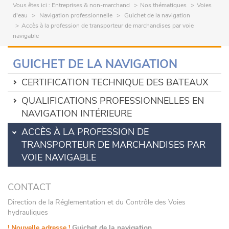
Vous êtes ici :
Entreprises & non-marchand
Nos thématiques
Voies
d'eau
Navigation professionnelle
Guichet de la navigation
Accès à la profession de transporteur de marchandises par voie
navigable
GUICHET DE LA NAVIGATION
CERTIFICATION TECHNIQUE DES BATEAUX
QUALIFICATIONS PROFESSIONNELLES EN
NAVIGATION INTÉRIEURE
ACCÈS À LA PROFESSION DE
TRANSPORTEUR DE MARCHANDISES PAR
VOIE NAVIGABLE
CONTACT
Direction de la Réglementation et du Contrôle des Voies
hydrauliques
! Nouvelle adresse !
Guichet de la navigation