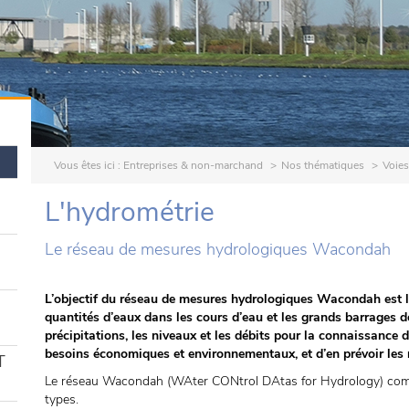
Vous êtes ici :
Entreprises & non-marchand
Nos thématiques
Voies
L'hydrométrie
Le réseau de mesures hydrologiques Wacondah
L’objectif du réseau de mesures hydrologiques Wacondah est la
quantités d’eaux dans les cours d’eau et les grands barrages de
précipitations, les niveaux et les débits pour la connaissance
besoins économiques et environnementaux, et d’en prévoir les 
T
Le réseau Wacondah (WAter CONtrol DAtas for Hydrology) comp
types.