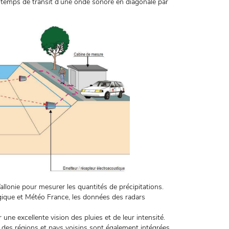
de temps de transit d’une onde sonore en diagonale par
lonie pour mesurer les quantités de précipitations.
ogique et Météo France, les données des radars
une excellente vision des pluies et de leur intensité.
s des régions et pays voisins sont également intégrées