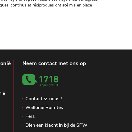
ues, continus et réciproques ont été mis en place
lonië
Neem contact met ons op
nië
Contactez-nous !
Wallonië Ruimtes
Pers
Dien een klacht in bij de SPW