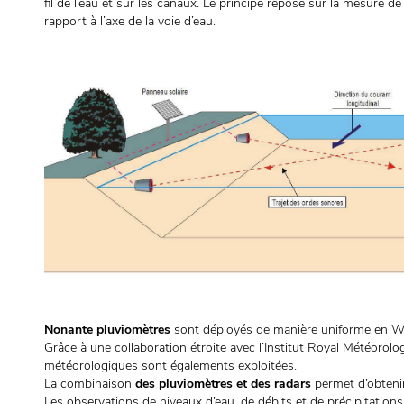
fil de l’eau et sur les canaux. Le principe repose sur la mesure 
rapport à l’axe de la voie d’eau.
Nonante pluviomètres
sont déployés de manière uniforme en Wal
Grâce à une collaboration étroite avec l’Institut Royal Météorol
météorologiques sont égalements exploitées.
La combinaison
des pluviomètres et des radars
permet d’obtenir 
Les observations de niveaux d’eau, de débits et de précipitation