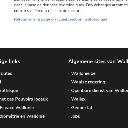
dans la base de données hydrologiques. Des échanges automatiq
entre les différents réseaux de mesures.
Retourner à la page d'accueil Gestion hydrologique
ge links
Algemene sites van Wal
routes
Wallonie.be
l
Waalse regering
rothèque
Openbare dienst van Wallo
het des Pouvoirs locaux
Wallex
Espace Wallonie
Geoportal
drométrie en Wallonie
Jobs