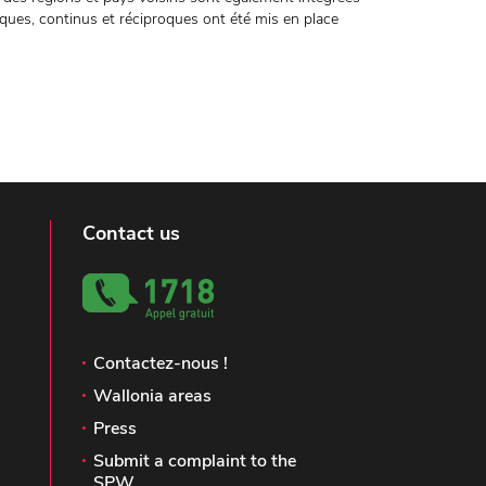
ues, continus et réciproques ont été mis en place
Contact us
Contactez-nous !
Wallonia areas
Press
Submit a complaint to the
SPW