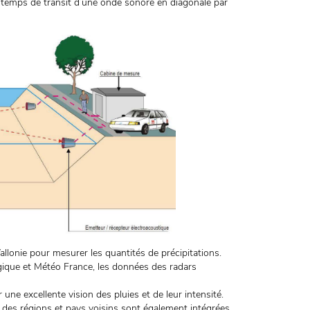
de temps de transit d’une onde sonore en diagonale par
lonie pour mesurer les quantités de précipitations.
ogique et Météo France, les données des radars
une excellente vision des pluies et de leur intensité.
s des régions et pays voisins sont également intégrées