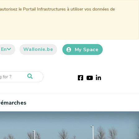
torisez le Portail Infrastructures à utiliser vos données de
En
Wallonie.be
My Space
Facebook
Youtube
LinkedIn
émarches