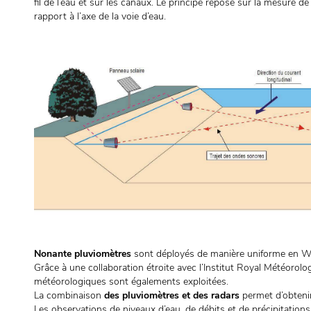
fil de l’eau et sur les canaux. Le principe repose sur la mesure 
rapport à l’axe de la voie d’eau.
Nonante pluviomètres
sont déployés de manière uniforme en Wal
Grâce à une collaboration étroite avec l’Institut Royal Météorol
météorologiques sont égalements exploitées.
La combinaison
des pluviomètres et des radars
permet d’obtenir 
Les observations de niveaux d’eau, de débits et de précipitation