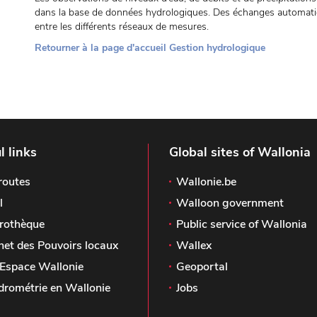
dans la base de données hydrologiques. Des échanges automatiq
entre les différents réseaux de mesures.
Retourner à la page d'accueil Gestion hydrologique
l links
Global sites of Wallonia
routes
Wallonie.be
l
Walloon government
rothèque
Public service of Wallonia
het des Pouvoirs locaux
Wallex
Espace Wallonie
Geoportal
drométrie en Wallonie
Jobs