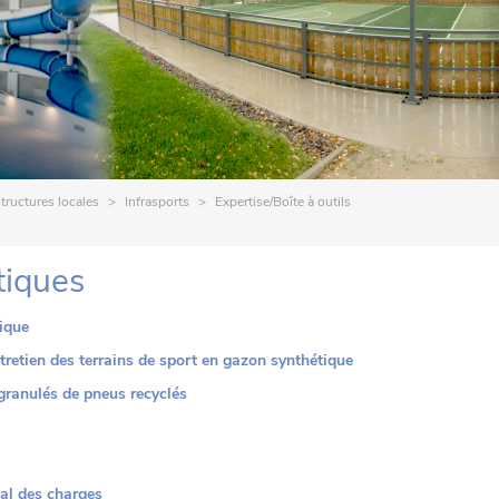
structures locales
Infrasports
Expertise/Boîte à outils
tiques
ique
retien des terrains de sport en gazon synthétique
granulés de pneus recyclés
ial des charges