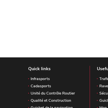
Quick links
Usefu
Infrasports
Trafi
Cadasports
Rave
Unité du Contrôle Routier
Sécu
Qualité et Construction
Guic
Guichet de la navigation
Mon 