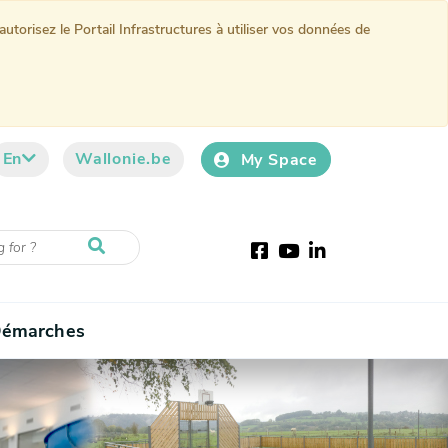
torisez le Portail Infrastructures à utiliser vos données de
En
Wallonie.be
My Space
Facebook
Youtube
LinkedIn
émarches