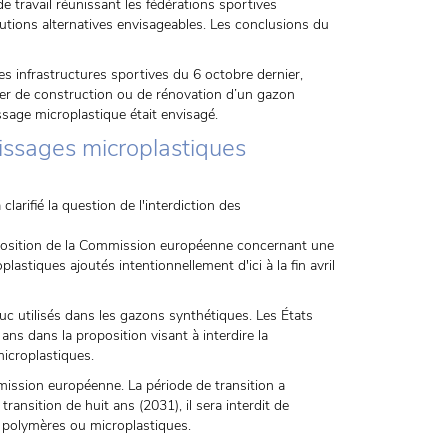
 travail réunissant les fédérations sportives
utions alternatives envisageables. Les conclusions du
es infrastructures sportives du 6 octobre dernier,
er de construction ou de rénovation d’un gazon
ssage microplastique était envisagé.
issages microplastiques
rifié la question de l'interdiction des
position de la Commission européenne concernant une
plastiques ajoutés intentionnellement d'ici à la fin avril
uc utilisés dans les gazons synthétiques. Les États
ns dans la proposition visant à interdire la
icroplastiques.
mission européenne. La période de transition a
ransition de huit ans (2031), il sera interdit de
 polymères ou microplastiques.