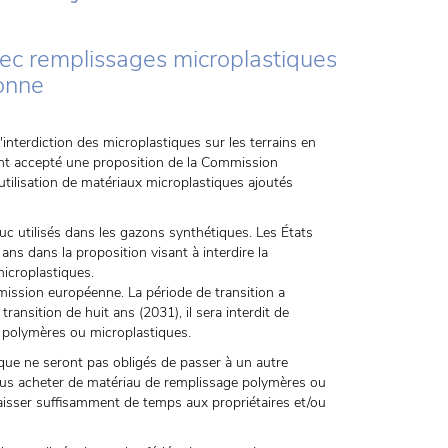
ec remplissages microplastiques
onne
'interdiction des microplastiques sur les terrains en
nt accepté une proposition de la Commission
tilisation de matériaux microplastiques ajoutés
uc utilisés dans les gazons synthétiques. Les États
ns dans la proposition visant à interdire la
icroplastiques.
mission européenne. La période de transition a
ransition de huit ans (2031), il sera interdit de
 polymères ou microplastiques.
ique ne seront pas obligés de passer à un autre
lus acheter de matériau de remplissage polymères ou
 laisser suffisamment de temps aux propriétaires et/ou