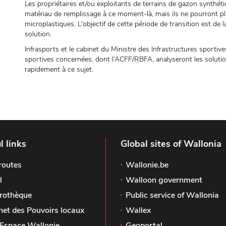
Les propriétaires et/ou exploitants de terrains de gazon synthét
matériau de remplissage à ce moment-là, mais ils ne pourront p
microplastiques. L'objectif de cette période de transition est d
solution.
Infrasports et le cabinet du Ministre des Infrastructures sportive
sportives concernées, dont l’ACFF/RBFA, analyseront les soluti
rapidement à ce sujet.
l links
Global sites of Wallonia
routes
Wallonie.be
l
Walloon government
rothèque
Public service of Wallonia
het des Pouvoirs locaux
Wallex
Espace Wallonie
Geoportal