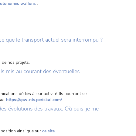
autonomes wallons
:
-ce que le transport actuel sera interrompu ?
g de nos projets.
-ils mis au courant des éventuelles
cations dédiés à leur activité. Ils pourront se
 sur
https://spw-nts.periskal.com/
.
t des évolutions des travaux. Où puis-je me
position ainsi que sur
ce site
.