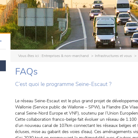
T
Vous êtes ici :
Entreprises & non-marchand
Infrastructures et vous
FAQs
C’est quoi le programme Seine-Escaut ?
Le réseau Seine-Escaut est le plus grand projet de développemen
Wallonie (Service public de Wallonie – SPW), la Flandre (De Vl
canal Seine-Nord Europe et VNF), soutenu par l’Union Européen
Cette collaboration franco-belge fait évoluer un réseau de 1.100
d’un nouveau canal de 107km connectant les réseaux belges et fr
écluses, mise au gabarit des voies d’eau). Ces aménagements vise
d’ici 2030 tout en promouvant la multimodalité avec d’autres moy