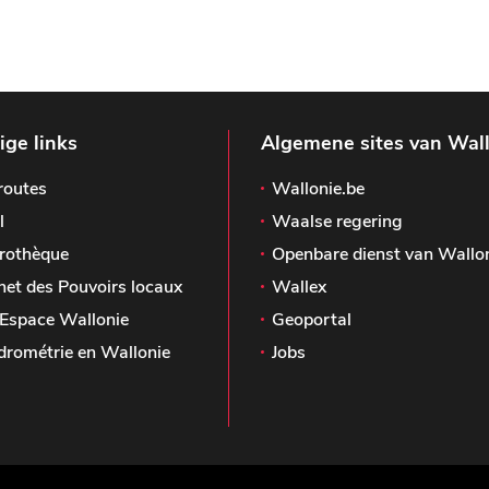
ge links
Algemene sites van Wal
routes
Wallonie.be
l
Waalse regering
rothèque
Openbare dienst van Wallo
het des Pouvoirs locaux
Wallex
Espace Wallonie
Geoportal
drométrie en Wallonie
Jobs