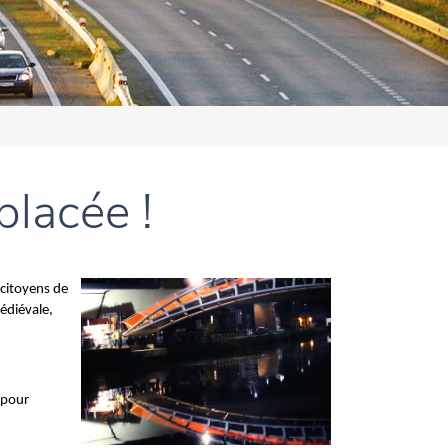
placée !
 citoyens de
médiévale,
 pour