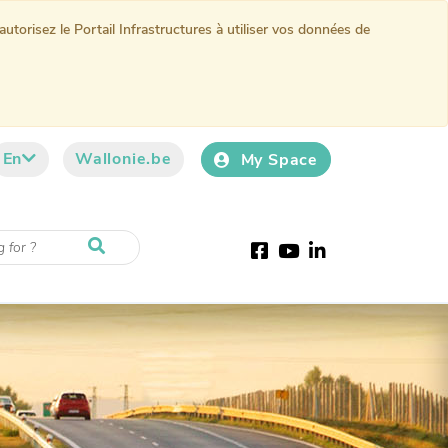
torisez le Portail Infrastructures à utiliser vos données de
En
Wallonie.be
My Space
Facebook
Youtube
LinkedIn