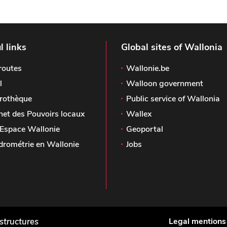
l links
Global sites of Wallonia
routes
Wallonie.be
l
Walloon government
rothèque
Public service of Wallonia
het des Pouvoirs locaux
Wallex
Espace Wallonie
Geoportal
drométrie en Wallonie
Jobs
astructures
Legal mentions