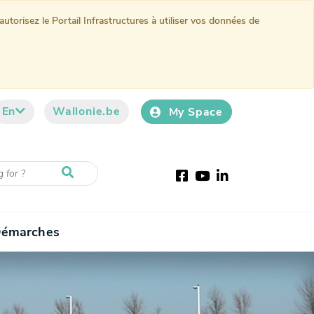
torisez le Portail Infrastructures à utiliser vos données de
En
Wallonie.be
My Space
Facebook
Youtube
LinkedIn
émarches