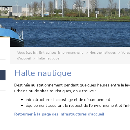
Vous êtes ici :
Entreprises & non-marchand
Nos thématiques
Voies
d'accueil
Halte nautique
Halte nautique
Destinée au stationnement pendant quelques heures entre le lever
urbains ou de sites touristiques, on y trouve :
infrastructure d'accostage et de débarquement ;
équipement assurant le respect de l’environnement et l’inf
Retourner à la page des infrastructures d'accueil