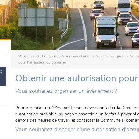
Vous êtes ici :
Entreprises & non-marchand
Nos thématiques
Voies
pour l'utilisation du domaine
R
Obtenir une autorisation pour 
Vous souhaitez organiser un évènement ?
Pour organiser un évènement, vous devez contacter la Direction 
autorisation préalable, au besoin assortie d’un forfait à payer s
dehors des heures de travail, et contacter la Commune si doma
Vous souhaitez disposer d'une autorisation d'occu