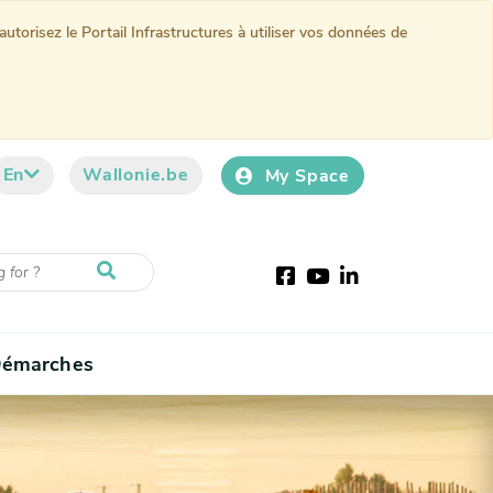
torisez le Portail Infrastructures à utiliser vos données de
En
Wallonie.be
My Space
Facebook
Youtube
LinkedIn
émarches