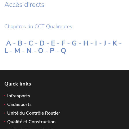
Accès directs
Chapitres du CCT Qualiroutes:
A
-
B
-
C
-
D
-
E
-
F
-
G
-
H
-
I
-
J
-
K
-
L
-
M
-
N
-
O
-
P
-
Q
Quick links
Infrasports
Cadasports
Unité du Contrôle Routier
Qualité et Construction