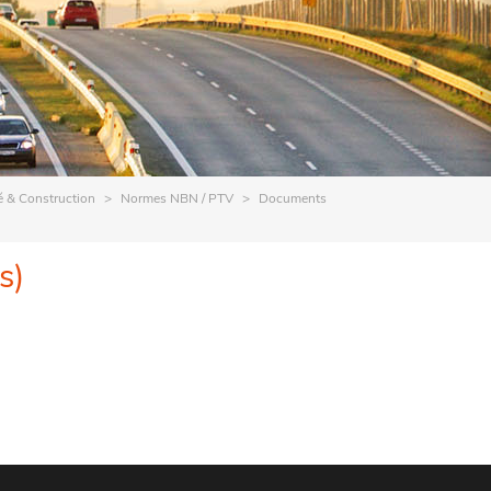
é & Construction
Normes NBN / PTV
Documents
s)