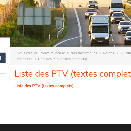
Vous êtes ici :
Pouvoirs locaux
Nos thématiques
Routes
Qualit
)
normatifs
Liste des PTV (textes complets)
Liste des PTV (textes complet
Liste des PTV (textes complets)