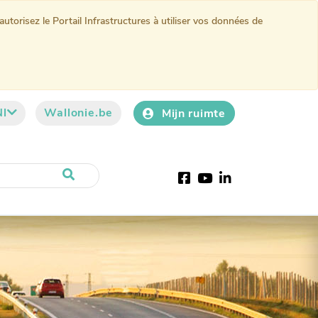
torisez le Portail Infrastructures à utiliser vos données de
Nl
Wallonie.be
Mijn ruimte
Facebook
YouTube
LinkedIn