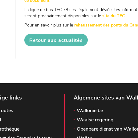
ce document
.
La ligne de bus TEC 78 sera également déviée. Les informati
seront prochainement disponibles sur le
site du TEC
.
Pour en savoir plus sur le
rehaussement des ponts du Cana
Retour aux actualités
ge links
Algemene sites van Wal
routes
Wallonie.be
l
Waalse regering
rothèque
Openbare dienst van Wallo