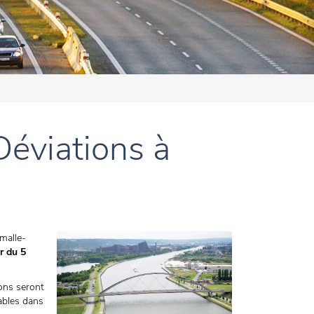
éviations à
malle-
r du 5
ions seront
ables dans