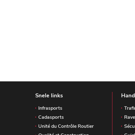
Snele links
Handi
Infrasports
Trafi
Cadasports
Rave
Unité du Contrôle Routier
Sécu