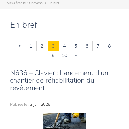
Vous êtes ici :
Citoyens
En bref
En bref
«
1
2
3
4
5
6
7
8
9
10
»
N636 – Clavier : Lancement d’un
chantier de réhabilitation du
revêtement
Publiée le :
2 juin 2026