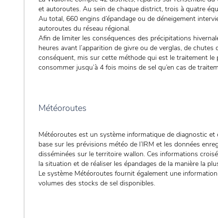
et autoroutes. Au sein de chaque district, trois à quatre é
Au total, 660 engins d’épandage ou de déneigement intervie
autoroutes du réseau régional.
Afin de limiter les conséquences des précipitations hivernal
heures avant l’apparition de givre ou de verglas, de chutes 
conséquent, mis sur cette méthode qui est le traitement le p
consommer jusqu’à 4 fois moins de sel qu’en cas de traiteme
Météoroutes
Météoroutes est un système informatique de diagnostic et d’
base sur les prévisions météo de l’IRM et les données enre
disséminées sur le territoire wallon. Ces informations crois
la situation et de réaliser les épandages de la manière la plus e
Le système Météoroutes fournit également une information 
volumes des stocks de sel disponibles.