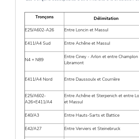
Tronçons
Délimitation
E25/A602-A26
Entre Loncin et Massul
E411/A4 Sud
Entre Achêne et Massul
Entre Ciney - Arlon et entre Champlon
N4 + N89
Libramont
E411/A4 Nord
Entre Daussoulx et Courrière
E25/A602-
Entre Achêne et Sterpenich et entre L
A26+E411/A4
et Massul
E40/A3
Entre Hauts-Sarts et Battice
E42/A27
Entre Verviers et Steinebruck