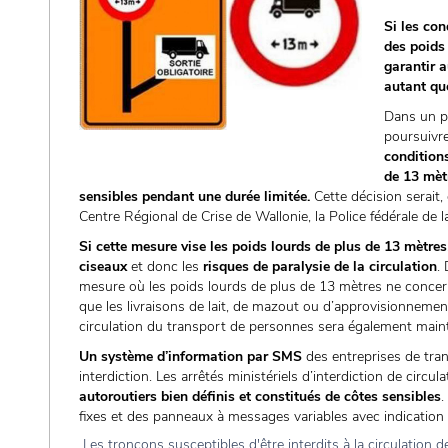
Si les con
des poids
garantir 
autant que
Dans un pr
poursuivre
conditions
de 13 mètr
sensibles pendant une durée limitée.
Cette décision serait, 
Centre Régional de Crise de Wallonie, la Police fédérale de 
Si cette mesure vise les poids lourds de plus de 13 mètres
ciseaux
et donc les
risques de paralysie de la circulation
.
mesure où les poids lourds de plus de 13 mètres ne concerne
que les livraisons de lait, de mazout ou d’approvisionnemen
circulation du transport de personnes sera également main
Un système d’information par SMS
des entreprises de tran
interdiction. Les arrêtés ministériels d’interdiction de circu
autoroutiers bien définis et constitués de côtes sensibles
.
fixes et des panneaux à messages variables avec indication de 
Les tronçons susceptibles d'être interdits à la circulation 