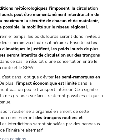
ditions météorologiques l’imposent, la circulation
 lourds peut être momentanément interdite afin de
au maximum la sécurité de chacun et de maintenir,
 possible, la mobilité sur le réseau régional.
emier temps, les poids lourds seront donc invités à
 leur chemin via d’autres itinéraires. Ensuite,
si les
 climatiques le justifient, les poids lourds de plus
es seront interdits de circulation sur des tronçons
dans ce cas, le résultat d’une concertation entre le
la route et le SPW.
, c’est dans l’optique d’éviter
les semi-remorques en
 De plus,
l’impact économique est limité
dans la
nt pas ou peu le transport intérieur. Cela signifie
ts des grandes surfaces resteront possibles et que la
tenue.
sport routier sera organisé en amont de cette
lation concerneront
des tronçons routiers et
 Les interdictions seront signalées par des panneaux
l’itinéraire alternatif.
de ces camions :