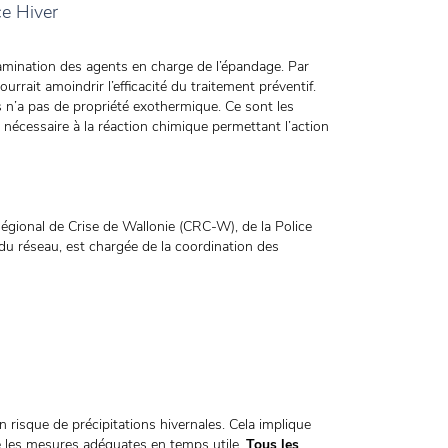
ce Hiver
amination des agents en charge de l’épandage. Par
urrait amoindrir l’efficacité du traitement préventif.
s n’a pas de propriété exothermique. Ce sont les
 nécessaire à la réaction chimique permettant l’action
gional de Crise de Wallonie (CRC-W), de la Police
du réseau, est chargée de la coordination des
n risque de précipitations hivernales. Cela implique
e les mesures adéquates en temps utile.
Tous les