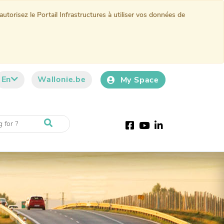
torisez le Portail Infrastructures à utiliser vos données de
En
Wallonie.be
My Space
Facebook
Youtube
LinkedIn