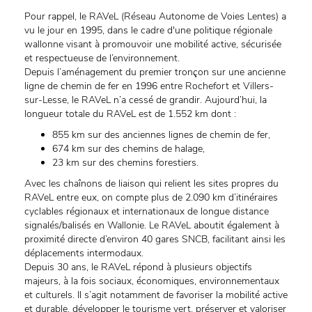
Pour rappel, le RAVeL (Réseau Autonome de Voies Lentes) a
vu le jour en 1995, dans le cadre d'une politique régionale
wallonne visant à promouvoir une mobilité active, sécurisée
et respectueuse de l’environnement.
Depuis l’aménagement du premier tronçon sur une ancienne
ligne de chemin de fer en 1996 entre Rochefort et Villers-
sur-Lesse, le RAVeL n’a cessé de grandir. Aujourd’hui, la
longueur totale du RAVeL est de 1.552 km dont :
855 km sur des anciennes lignes de chemin de fer,
674 km sur des chemins de halage,
23 km sur des chemins forestiers.
Avec les chaînons de liaison qui relient les sites propres du
RAVeL entre eux, on compte plus de 2.090 km d’itinéraires
cyclables régionaux et internationaux de longue distance
signalés/balisés en Wallonie. Le RAVeL aboutit également à
proximité directe d’environ 40 gares SNCB, facilitant ainsi les
déplacements intermodaux.
Depuis 30 ans, le RAVeL répond à plusieurs objectifs
majeurs, à la fois sociaux, économiques, environnementaux
et culturels. Il s’agit notamment de favoriser la mobilité active
et durable, développer le tourisme vert, préserver et valoriser