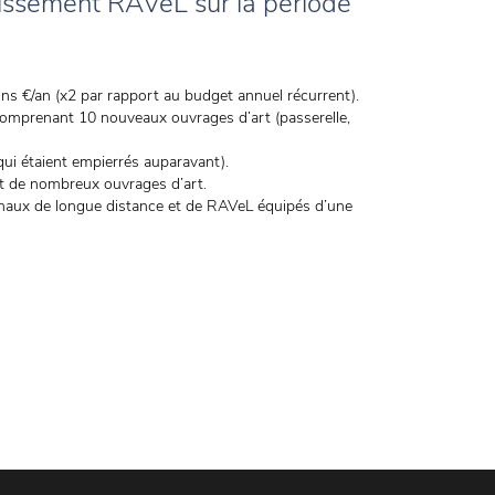
stissement RAVeL sur la période
ions €/an (x2 par rapport au budget annuel récurrent).
mprenant 10 nouveaux ouvrages d’art (passerelle,
ui étaient empierrés auparavant).
nt de nombreux ouvrages d’art.
ionaux de longue distance et de RAVeL équipés d’une