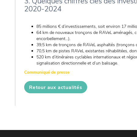
3. Quelques chiffres clés des inve
2020-2024
85 millions € d’investissements, soit environ 17 mill
64 km de nouveaux tronçons de RAVeL aménagés, co
encorbellement...).
39,5 km de tronçons de RAVeL asphaltés (tronçons q
70,5 km de pistes RAVeL existantes réhabilitées, do
520 km d’itinéraires cyclables internationaux et rég
signalisation directionnelle et d’un balisage.
Communiqué de presse
Retour aux actualités