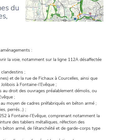
nes du
es,
ts aménagements :
vrir la voie, notamment sur la ligne 112A désaffectée
clandestins ;
es) et de la rue de Fichaux à Courcelles, ainsi que
Jolibois à Fontaine-l’Evêque ;
es au droit des ouvrages préalablement démolis, ou
Evêque ;
e au moyen de cadres préfabriqués en béton armé ;
es, perrés…) ;
 N252 à Fontaine-l’Evêque, comprenant notamment la
inture des tabliers métalliques, réfection des
 béton armé, de l’étanchéité et de garde-corps type