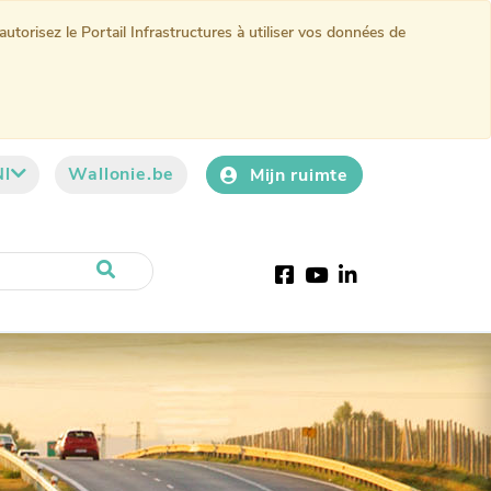
torisez le Portail Infrastructures à utiliser vos données de
Nl
Wallonie.be
Mijn ruimte
Facebook
YouTube
LinkedIn