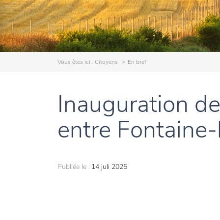
Vous êtes ici :
Citoyens
En bref
Inauguration d
entre Fontaine-
Publiée le :
14 juli 2025