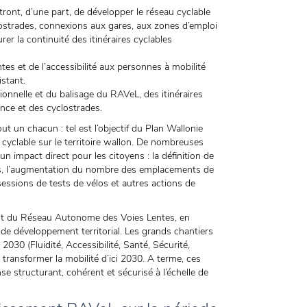
nt, d’une part, de développer le réseau cyclable
yclostrades, connexions aux gares, aux zones d’emploi
urer la continuité des itinéraires cyclables
ntes et de l’accessibilité aux personnes à mobilité
istant.
ionnelle et du balisage du RAVeL, des itinéraires
ance et des cyclostrades.
t un chacun : tel est l’objectif du Plan Wallonie
 cyclable sur le territoire wallon. De nombreuses
n impact direct pour les citoyens : la définition de
bles, l’augmentation du nombre des emplacements de
 sessions de tests de vélos et autres actions de
nt du Réseau Autonome des Voies Lentes, en
t de développement territorial. Les grands chantiers
 2030 (Fluidité, Accessibilité, Santé, Sécurité,
 transformer la mobilité d’ici 2030. A terme, ces
e structurant, cohérent et sécurisé à l’échelle de