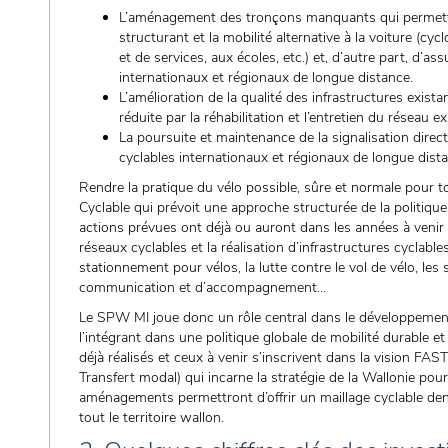
L’aménagement des tronçons manquants qui permettro
structurant et la mobilité alternative à la voiture (c
et de services, aux écoles, etc.) et, d’autre part, d’ass
internationaux et régionaux de longue distance.
L’amélioration de la qualité des infrastructures exista
réduite par la réhabilitation et l’entretien du réseau ex
La poursuite et maintenance de la signalisation direct
cyclables internationaux et régionaux de longue dist
Rendre la pratique du vélo possible, sûre et normale pour tou
Cyclable qui prévoit une approche structurée de la politique
actions prévues ont déjà ou auront dans les années à venir u
réseaux cyclables et la réalisation d’infrastructures cycla
stationnement pour vélos, la lutte contre le vol de vélo, les
communication et d’accompagnement...
Le SPW MI joue donc un rôle central dans le développeme
l’intégrant dans une politique globale de mobilité durable e
déjà réalisés et ceux à venir s’inscrivent dans la vision FAST
Transfert modal) qui incarne la stratégie de la Wallonie pour
aménagements permettront d’offrir un maillage cyclable dens
tout le territoire wallon.