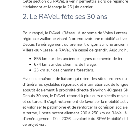
Cette section du RAVeL à venir permettra alors de rejoindre
Herlaimont et Manage le 25 juin dernier.
2. Le RAVeL fête ses 30 ans
Pour rappel, le RAVeL (Réseau Autonome de Voies Lentes) a 
régionale wallonne visant à promouvoir une mobilité active,
Depuis l’aménagement du premier tronçon sur une ancienne
Villers-sur-Lesse, le RAVeL n’a cessé de grandir. Aujourd’h
855 km sur des anciennes lignes de chemin de fer,
674 km sur des chemins de halage,
23 km sur des chemins forestiers.
Avec les chaînons de liaison qui relient les sites propres
d’itinéraires cyclables régionaux et internationaux de longu
aboutit également à proximité directe d’environ 40 gares SN
Depuis 30 ans, le RAVeL répond à plusieurs objectifs majeu
et culturels. Il s’agit notamment de favoriser la mobilité act
et valoriser le patrimoine et de renforcer la cohésion sociale
A terme, il reste potentiellement 200 à 250 km de RAVeL 
d’aménagement. D’ici 2026, la volonté du SPW Mobilité et 
ce projet via :