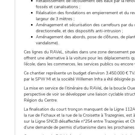
Rétablissement de l’écoulement des eaux par la rénov
fossés et canalisations ;
Réalisation des fondations en empierrement et du r
largeur de 3 mètres ;
Aménagement et sécurisation des carrefours par du ma
directionnelle, et des dispositifs anti-intrusion ;
Aménagement des abords, pose de clôtures, de plantat
vandalisme).
Ces lignes du RAVeL, situées dans une zone densement peupl
offrent une alternative à la voiture pour les déplacements qu
l’école, dans les commerces, les services publics ou encore 
Ce chantier représente un budget d’environ 3.450.000 € TVAC
par le SPW MI et la société Willemen Infra a été désignée p
La mise en service de l’itinéraire du RAVeL de la boucle Oue
perspective de voir se développer une liaison cyclable struc
Région du Centre.
La finalisation du court tronçon manquant de la Ligne 112A,
la rue de Fichaux et la rue de la Croisette à Trazegnies, es
sur la Ligne SNCB désaffectée n°254 entre Trazegnies et Chap
d’une demande de permis d’urbanisme dans les prochaines