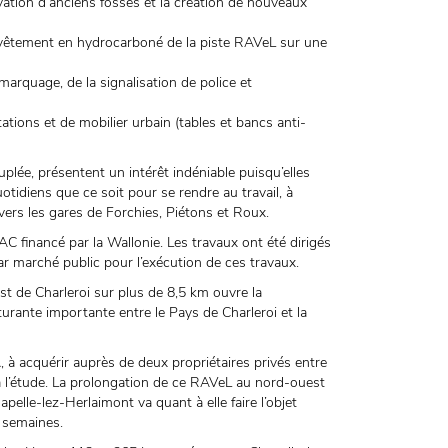
ation d’anciens fossés et la création de nouveaux
evêtement en hydrocarboné de la piste RAVeL sur une
rquage, de la signalisation de police et
ions et de mobilier urbain (tables et bancs anti-
ée, présentent un intérêt indéniable puisqu’elles
otidiens que ce soit pour se rendre au travail, à
vers les gares de Forchies, Piétons et Roux.
 financé par la Wallonie. Les travaux ont été dirigés
ar marché public pour l’exécution de ces travaux.
st de Charleroi sur plus de 8,5 km ouvre la
turante importante entre le Pays de Charleroi et la
 à acquérir auprès de deux propriétaires privés entre
t à l’étude. La prolongation de ce RAVeL au nord-ouest
elle-lez-Herlaimont va quant à elle faire l’objet
 semaines.