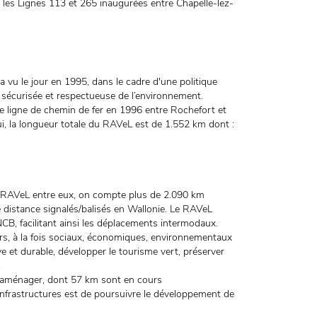
 les Lignes 113 et 265 inaugurées entre Chapelle-lez-
vu le jour en 1995, dans le cadre d'une politique
 sécurisée et respectueuse de l’environnement.
 ligne de chemin de fer en 1996 entre Rochefort et
ui, la longueur totale du RAVeL est de 1.552 km dont :
 du RAVeL entre eux, on compte plus de 2.090 km
e distance signalés/balisés en Wallonie. Le RAVeL
CB, facilitant ainsi les déplacements intermodaux.
rs, à la fois sociaux, économiques, environnementaux
ive et durable, développer le tourisme vert, préserver
.
à aménager, dont 57 km sont en cours
Infrastructures est de poursuivre le développement de