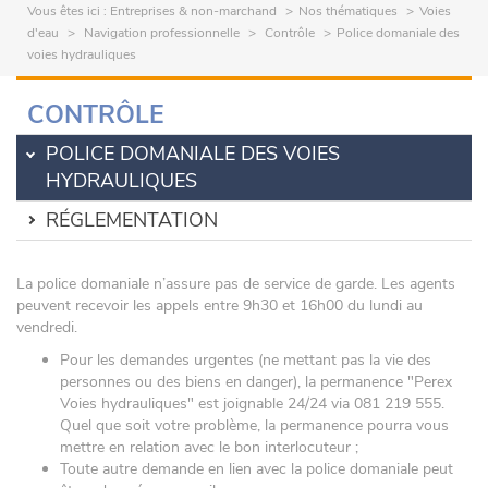
Vous êtes ici :
Entreprises & non-marchand
Nos thématiques
Voies
d'eau
Navigation professionnelle
Contrôle
Police domaniale des
voies hydrauliques
CONTRÔLE
POLICE DOMANIALE DES VOIES
HYDRAULIQUES
RÉGLEMENTATION
La police domaniale n’assure pas de service de garde. Les agents
peuvent recevoir les appels entre 9h30 et 16h00 du lundi au
vendredi.
Pour les demandes urgentes (ne mettant pas la vie des
personnes ou des biens en danger), la permanence "Perex
Voies hydrauliques" est joignable 24/24 via 081 219 555.
Quel que soit votre problème, la permanence pourra vous
mettre en relation avec le bon interlocuteur ;
Toute autre demande en lien avec la police domaniale peut