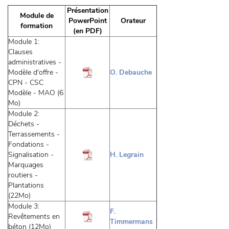
Présentation
Module de
PowerPoint
Orateur
formation
(en PDF)
Module 1:
Clauses
administratives -
Modèle d'offre -
O. Debauche
CPN - CSC
Modèle - MAO (6
Mo)
Module 2:
Déchets -
Terrassements -
Fondations -
Signalisation -
H. Legrain
Marquages
routiers -
Plantations
(22Mo)
Module 3:
F.
Revêtements en
Timmermans
béton (12Mo)