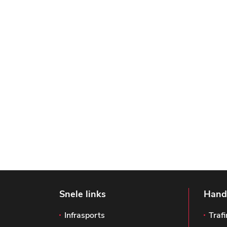
Snele links
Handi
Infrasports
Trafi