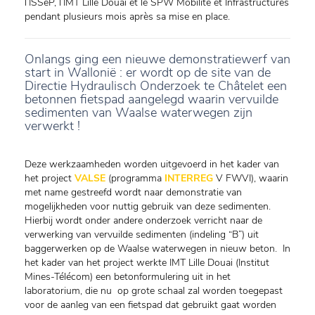
l’ISSeP, l’IMT Lille Douai et le SPW Mobilité et Infrastructures
pendant plusieurs mois après sa mise en place.
Onlangs ging een nieuwe demonstratiewerf van
start in Wallonië : er wordt op de site van de
Directie Hydraulisch Onderzoek te Châtelet een
betonnen fietspad aangelegd waarin vervuilde
sedimenten van Waalse waterwegen zijn
verwerkt !
Deze werkzaamheden worden uitgevoerd in het kader van
het project
VALSE
(programma
INTERREG
V FWVI), waarin
met name gestreefd wordt naar demonstratie van
mogelijkheden voor nuttig gebruik van deze sedimenten.
Hierbij wordt onder andere onderzoek verricht naar de
verwerking van vervuilde sedimenten (indeling “B”) uit
baggerwerken op de Waalse waterwegen in nieuw beton. In
het kader van het project werkte IMT Lille Douai (Institut
Mines-Télécom) een betonformulering uit in het
laboratorium, die nu op grote schaal zal worden toegepast
voor de aanleg van een fietspad dat gebruikt gaat worden