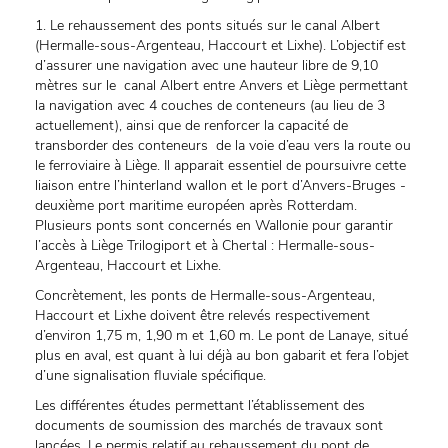
1. Le rehaussement des ponts situés sur le canal Albert
(Hermalle-sous-Argenteau, Haccourt et Lixhe). L’objectif est
d’assurer une navigation avec une hauteur libre de 9,10
mètres sur le canal Albert entre Anvers et Liège permettant
la navigation avec 4 couches de conteneurs (au lieu de 3
actuellement), ainsi que de renforcer la capacité de
transborder des conteneurs de la voie d’eau vers la route ou
le ferroviaire à Liège. Il apparait essentiel de poursuivre cette
liaison entre l’hinterland wallon et le port d’Anvers-Bruges -
deuxième port maritime européen après Rotterdam.
Plusieurs ponts sont concernés en Wallonie pour garantir
l’accès à Liège Trilogiport et à Chertal : Hermalle-sous-
Argenteau, Haccourt et Lixhe.
Concrètement, les ponts de Hermalle-sous-Argenteau,
Haccourt et Lixhe doivent être relevés respectivement
d’environ 1,75 m, 1,90 m et 1,60 m. Le pont de Lanaye, situé
plus en aval, est quant à lui déjà au bon gabarit et fera l’objet
d’une signalisation fluviale spécifique.
Les différentes études permettant l’établissement des
documents de soumission des marchés de travaux sont
lancées. Le permis relatif au rehaussement du pont de