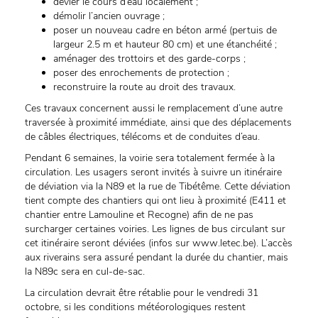
dévier le cours d’eau localement ;
démolir l’ancien ouvrage ;
poser un nouveau cadre en béton armé (pertuis de
largeur 2.5 m et hauteur 80 cm) et une étanchéité ;
aménager des trottoirs et des garde-corps ;
poser des enrochements de protection ;
reconstruire la route au droit des travaux.
Ces travaux concernent aussi le remplacement d’une autre
traversée à proximité immédiate, ainsi que des déplacements
de câbles électriques, télécoms et de conduites d’eau.
Pendant 6 semaines, la voirie sera totalement fermée à la
circulation. Les usagers seront invités à suivre un itinéraire
de déviation via la N89 et la rue de Tibétême. Cette déviation
tient compte des chantiers qui ont lieu à proximité (E411 et
chantier entre Lamouline et Recogne) afin de ne pas
surcharger certaines voiries. Les lignes de bus circulant sur
cet itinéraire seront déviées (infos sur www.letec.be). L’accès
aux riverains sera assuré pendant la durée du chantier, mais
la N89c sera en cul-de-sac.
La circulation devrait être rétablie pour le vendredi 31
octobre, si les conditions météorologiques restent