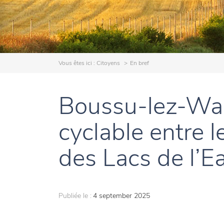
Vous êtes ici :
Citoyens
En bref
Boussu-lez-Walc
cyclable entre 
des Lacs de l’E
Publiée le :
4 september 2025