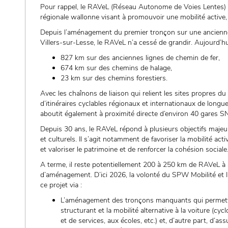
Pour rappel, le RAVeL (Réseau Autonome de Voies Lentes) a 
régionale wallonne visant à promouvoir une mobilité active,
Depuis l’aménagement du premier tronçon sur une ancienne
Villers-sur-Lesse, le RAVeL n’a cessé de grandir. Aujourd’h
827 km sur des anciennes lignes de chemin de fer,
674 km sur des chemins de halage,
23 km sur des chemins forestiers.
Avec les chaînons de liaison qui relient les sites propres
d’itinéraires cyclables régionaux et internationaux de longu
aboutit également à proximité directe d’environ 40 gares SN
Depuis 30 ans, le RAVeL répond à plusieurs objectifs majeu
et culturels. Il s’agit notamment de favoriser la mobilité act
et valoriser le patrimoine et de renforcer la cohésion sociale
A terme, il reste potentiellement 200 à 250 km de RAVeL 
d’aménagement. D’ici 2026, la volonté du SPW Mobilité et 
ce projet via :
L’aménagement des tronçons manquants qui permettro
structurant et la mobilité alternative à la voiture (c
et de services, aux écoles, etc.) et, d’autre part, d’ass