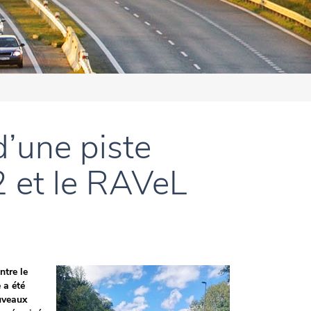
d’une piste
2 et le RAVeL
ntre le
 a été
uveaux