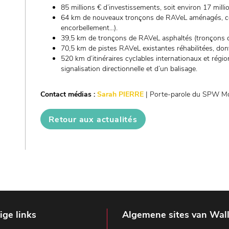
85 millions € d’investissements, soit environ 17 mill
64 km de nouveaux tronçons de RAVeL aménagés, co
encorbellement...).
39,5 km de tronçons de RAVeL asphaltés (tronçons q
70,5 km de pistes RAVeL existantes réhabilitées, do
520 km d’itinéraires cyclables internationaux et rég
signalisation directionnelle et d’un balisage.
Contact médias :
Sarah PIERRE
| Porte-parole du SPW Mob
Retour aux actualités
ge links
Algemene sites van Wal