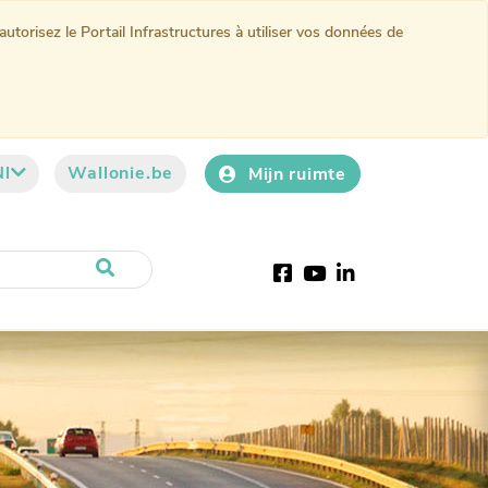
torisez le Portail Infrastructures à utiliser vos données de
Nl
Wallonie.be
Mijn ruimte
Facebook
YouTube
LinkedIn