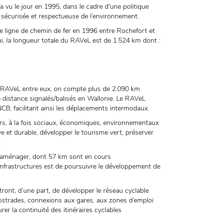
vu le jour en 1995, dans le cadre d'une politique
 sécurisée et respectueuse de l’environnement.
 ligne de chemin de fer en 1996 entre Rochefort et
ui, la longueur totale du RAVeL est de 1.524 km dont :
 du RAVeL entre eux, on compte plus de 2.090 km
e distance signalés/balisés en Wallonie. Le RAVeL
CB, facilitant ainsi les déplacements intermodaux.
rs, à la fois sociaux, économiques, environnementaux
ive et durable, développer le tourisme vert, préserver
.
à aménager, dont 57 km sont en cours
Infrastructures est de poursuivre le développement de
nt, d’une part, de développer le réseau cyclable
yclostrades, connexions aux gares, aux zones d’emploi
urer la continuité des itinéraires cyclables