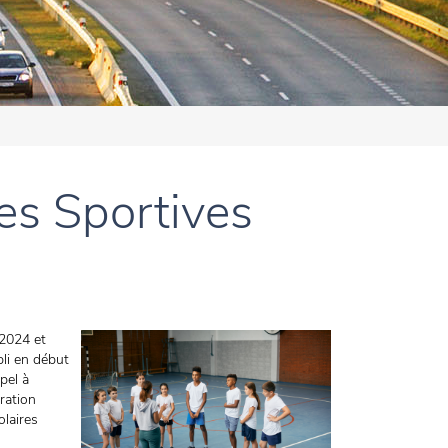
res Sportives
-2024 et
li en début
pel à
oration
olaires