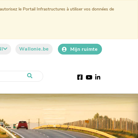
torisez le Portail Infrastructures à utiliser vos données de
Nl
Wallonie.be
Mijn ruimte
Facebook
YouTube
LinkedIn