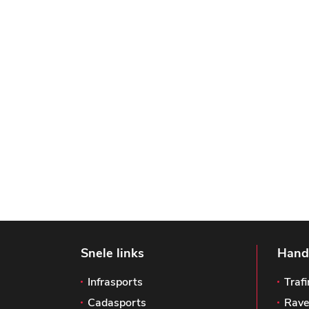
Snele links
Handi
Infrasports
Trafi
Cadasports
Rave