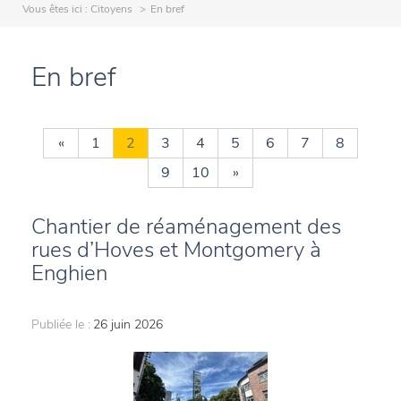
Vous êtes ici :
Citoyens
En bref
En bref
«
1
2
3
4
5
6
7
8
9
10
»
Chantier de réaménagement des
rues d’Hoves et Montgomery à
Enghien
Publiée le :
26 juin 2026