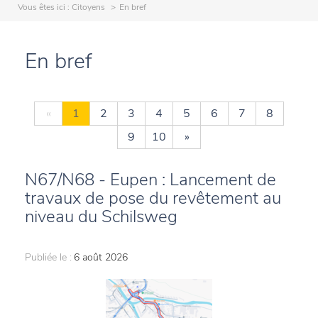
Vous êtes ici :
Citoyens
En bref
En bref
«
1
2
3
4
5
6
7
8
9
10
»
N67/N68 - Eupen : Lancement de
travaux de pose du revêtement au
niveau du Schilsweg
Publiée le :
6 août 2026