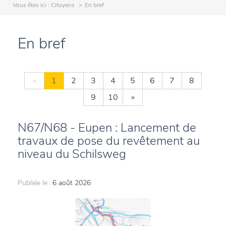
Vous êtes ici :
Citoyens
En bref
En bref
«
1
2
3
4
5
6
7
8
9
10
»
N67/N68 - Eupen : Lancement de
travaux de pose du revêtement au
niveau du Schilsweg
Publiée le :
6 août 2026