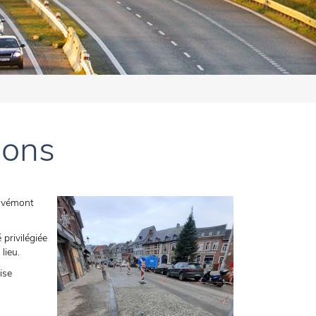
ions
Hovémont
 privilégiée
 lieu.
ise