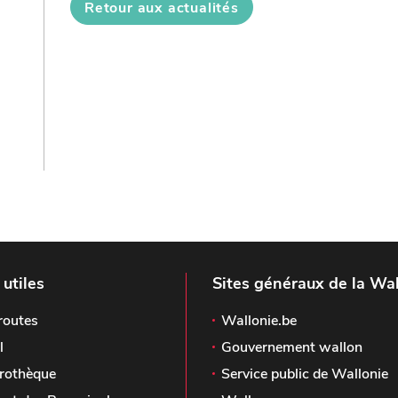
Retour aux actualités
 utiles
Sites généraux de la Wal
routes
Wallonie.be
l
Gouvernement wallon
rothèque
Service public de Wallonie