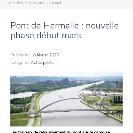
Vous êtes ici :
Citoyens
En bref
Pont de Hermalle : nouvelle
phase début mars
Publiée le :
18 février 2026
Catégorie :
Actus ponts
Les travaux de rehaussement du pont sur le canal se