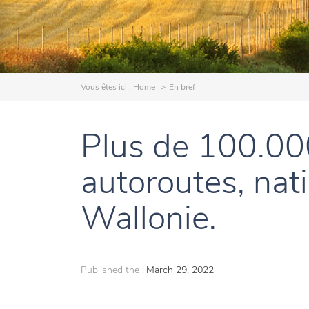
Vous êtes ici :
Home
En bref
Plus de 100.000
autoroutes, nat
Wallonie.
Published the :
March 29, 2022