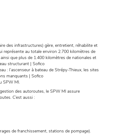
des infrastructures) gère, entretient, réhabilite et
qui représente au totale environ 2.700 kilomètres de
 ainsi que plus de 1.400 kilomètres de nationales et
eau structurant | Sofico
eau : l’ascenseur à bateau de Strépy-Thieux, les sites
ons manquants | Sofico
 du SPW MI.
 gestion des autoroutes, le SPW MI assure
outes. C’est aussi :
vrages de franchissement, stations de pompage).