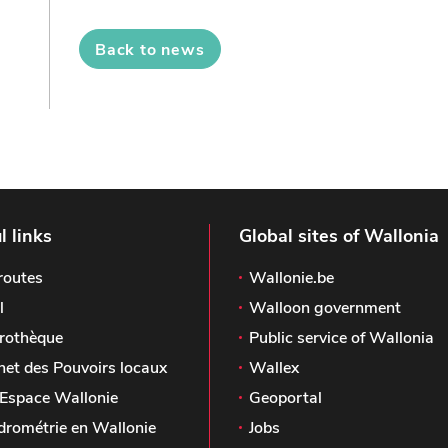
Back to news
l links
Global sites of Wallonia
routes
Wallonie.be
l
Walloon government
rothèque
Public service of Wallonia
het des Pouvoirs locaux
Wallex
Espace Wallonie
Geoportal
drométrie en Wallonie
Jobs