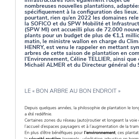
infrastructures font également l’objet de
nombreuses nouvelles plantations, adaptée
spécifiquement à la configuration des lieux.
pourtant, rien qu’en 2022 les domaines rel
la SOFICO et du SPW Mobilité et Infrastruc
(SPW MI) ont accueilli plus de 72.000 nouv
plants pour un budget de plus de €1,1 milli
matin, le ministre wallon en charge du Clima
HENRY, est venu le rappeler en mettant sym
arbres de cette saison de plantation en co
l’Environnement, Céline TELLIER, ainsi que 
Michaël ALMER et du Directeur général du
LE « BON ARBRE AU BON ENDROIT »
Depuis quelques années, la philosophie de plantation le l
a été redéfinie.
Certaines zones du réseau (auto)routier et longeant la voie 
l’accueil d’espaces paysagers et à l’augmentation de la tram
En plus d’être bénéfiques pour
l’environnement
, ces planta
la
sécurité routière
(exemple : végétation arbustive en berme