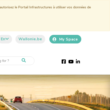
torisez le Portail Infrastructures à utiliser vos données de
En
Wallonie.be
My Space
Facebook
Youtube
LinkedIn