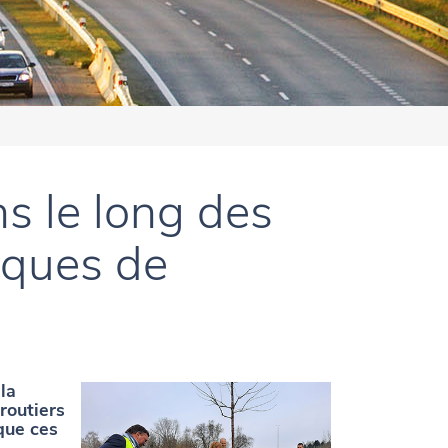
s le long des
iques de
la
routiers
 que ces