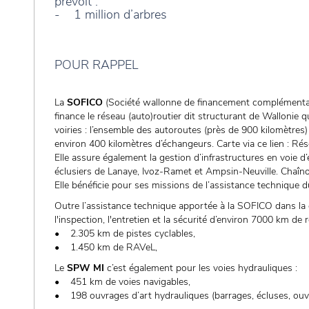
prévoit :
- 1 million d’arbres
POUR RAPPEL
La
SOFICO
(Société wallonne de financement complémentaire 
finance le réseau (auto)routier dit structurant de Wallonie 
voiries : l’ensemble des autoroutes (près de 900 kilomètres)
environ 400 kilomètres d’échangeurs. Carte via ce lien : Rés
Elle assure également la gestion d’infrastructures en voie d’
éclusiers de Lanaye, Ivoz-Ramet et Ampsin-Neuville. Chaîn
Elle bénéficie pour ses missions de l’assistance technique
Outre l’assistance technique apportée à la SOFICO dans la
l'inspection, l'entretien et la sécurité d’environ 7000 km de r
• 2.305 km de pistes cyclables,
• 1.450 km de RAVeL,
Le
SPW MI
c’est également pour les voies hydrauliques :
• 451 km de voies navigables,
• 198 ouvrages d’art hydrauliques (barrages, écluses, ou