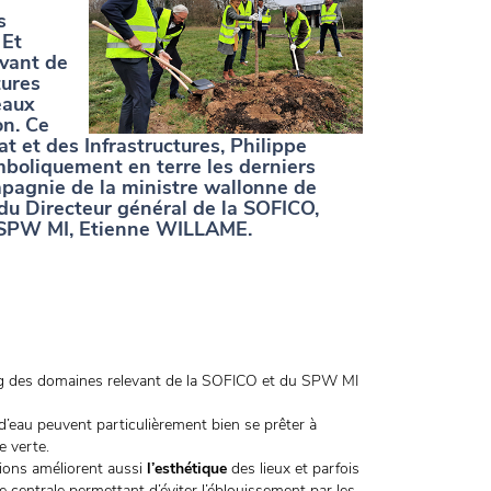
s
 Et
evant de
tures
eaux
on. Ce
t et des Infrastructures, Philippe
boliquement en terre les derniers
mpagnie de la ministre wallonne de
du Directeur général de la SOFICO,
 SPW MI, Etienne WILLAME.
ong des domaines relevant de la SOFICO et du SPW MI
d’eau peuvent particulièrement bien se prêter à
e verte.
tions améliorent aussi
l’esthétique
des lieux et parfois
 centrale permettant d’éviter l’éblouissement par les