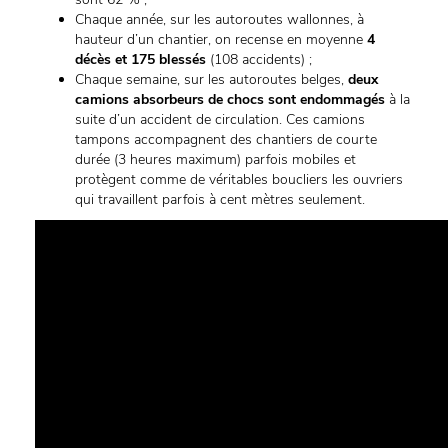
Chaque année, sur les autoroutes wallonnes, à
hauteur d’un chantier, on recense en moyenne
4
décès et 175 blessés
(108 accidents) ;
Chaque semaine, sur les autoroutes belges,
deux
camions absorbeurs de chocs sont endommagés
à la
suite d’un accident de circulation. Ces camions
tampons accompagnent des chantiers de courte
durée (3 heures maximum) parfois mobiles et
protègent comme de véritables boucliers les ouvriers
qui travaillent parfois à cent mètres seulement.