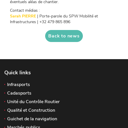
éventuels aléas de chantier.
Contact médias :
Sarah PIERRE
| Porte-parole du SPW Mobilité et
Infrastructures | +32 479 865 896
Back to news
Quick links
Infrasports
Cadasports
Unité du Contrôle Routier
Qualité et Construction
Guichet de la navigation
Marchés publics