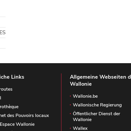
ES
iche Links
Allgemeine Webseiten d
Wallonie
routes
Wallonie.be
l
Wallonische Regierung
rothèque
Öffentlicher Dienst der
het des Pouvoirs locaux
Wallonie
Espace Wallonie
Wallex