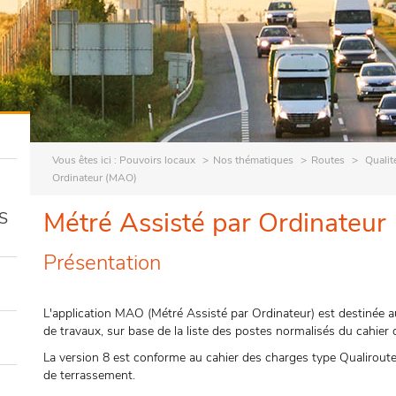
Vous êtes ici :
Pouvoirs locaux
Nos thématiques
Routes
Qualit
Ordinateur (MAO)
Métré Assisté par Ordinateur
S
Présentation
L'application MAO (Métré Assisté par Ordinateur) est destinée au
de travaux, sur base de la liste des postes normalisés du cahier
La version 8 est conforme au cahier des charges type Qualiroute
de terrassement.