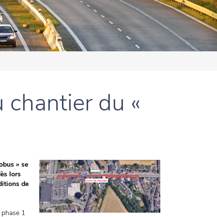
 chantier du «
obus » se
ès lors
ditions de
a phase 1