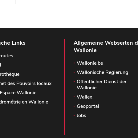
iche Links
Allgemeine Webseiten d
Wallonie
routes
Wallonie.be
l
Wallonische Regierung
rothèque
Öffentlicher Dienst der
het des Pouvoirs locaux
Wallonie
Espace Wallonie
Wallex
drométrie en Wallonie
Geoportal
Jobs