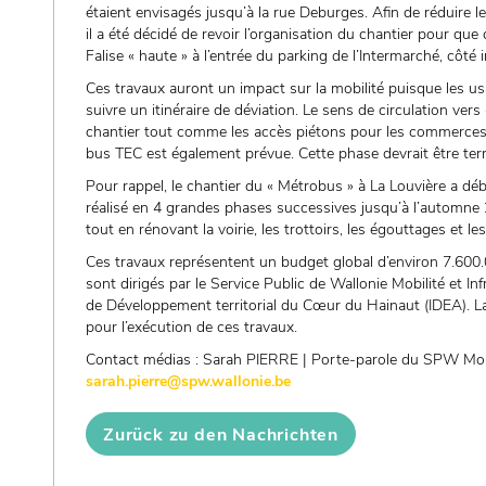
étaient envisagés jusqu’à la rue Deburges. Afin de réduire le
il a été décidé de revoir l’organisation du chantier pour que
Falise « haute » à l’entrée du parking de l’Intermarché, côté
Ces travaux auront un impact sur la mobilité puisque les usa
suivre un itinéraire de déviation. Le sens de circulation ver
chantier tout comme les accès piétons pour les commerces et
bus TEC est également prévue. Cette phase devrait être te
Pour rappel, le chantier du « Métrobus » à La Louvière a déb
réalisé en 4 grandes phases successives jusqu’à l’automne 
tout en rénovant la voirie, les trottoirs, les égouttages et 
Ces travaux représentent un budget global d’environ 7.600.
sont dirigés par le Service Public de Wallonie Mobilité et 
de Développement territorial du Cœur du Hainaut (IDEA). L
pour l’exécution de ces travaux.
Contact médias : Sarah PIERRE | Porte-parole du SPW Mobil
sarah.pierre@spw.wallonie.be
Zurück zu den Nachrichten