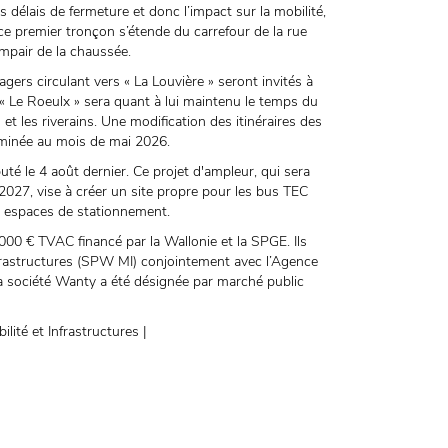
s délais de fermeture et donc l’impact sur la mobilité,
 ce premier tronçon s’étende du carrefour de la rue
 impair de la chaussée.
gers circulant vers « La Louvière » seront invités à
s « Le Roeulx » sera quant à lui maintenu le temps du
 les riverains. Une modification des itinéraires des
rminée au mois de mai 2026.
uté le 4 août dernier. Ce projet d'ampleur, qui sera
2027, vise à créer un site propre pour les bus TEC
les espaces de stationnement.
000 € TVAC financé par la Wallonie et la SPGE. Ils
Infrastructures (SPW MI) conjointement avec l’Agence
a société Wanty a été désignée par marché public
ité et Infrastructures |