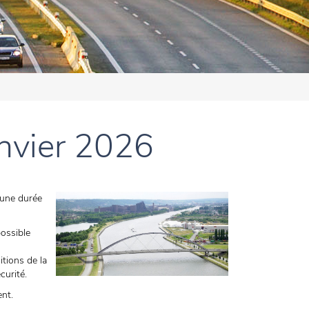
anvier 2026
 une durée
possible
tions de la
curité.
ent.