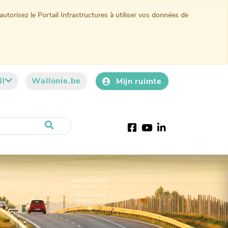
torisez le Portail Infrastructures à utiliser vos données de
Nl
Wallonie.be
Mijn ruimte
Facebook
YouTube
LinkedIn