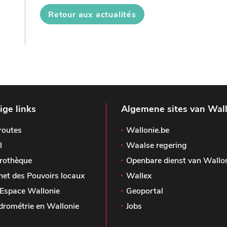
Retour aux actualités
ge links
Algemene sites van Wal
routes
Wallonie.be
l
Waalse regering
rothèque
Openbare dienst van Wallo
het des Pouvoirs locaux
Wallex
Espace Wallonie
Geoportal
drométrie en Wallonie
Jobs