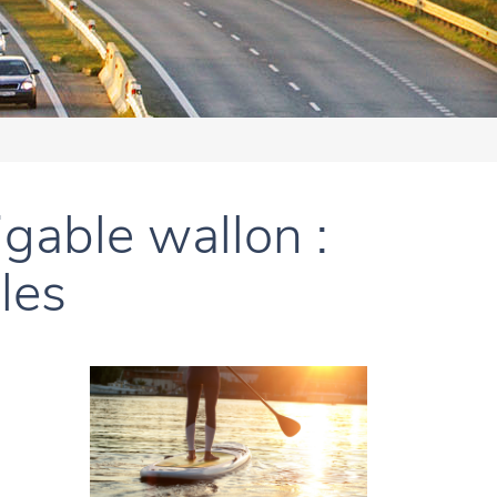
igable wallon :
les