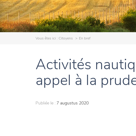
Vous êtes ici :
Citoyens
En bref
Activités nautiq
appel à la prud
Publiée le :
7 augustus 2020