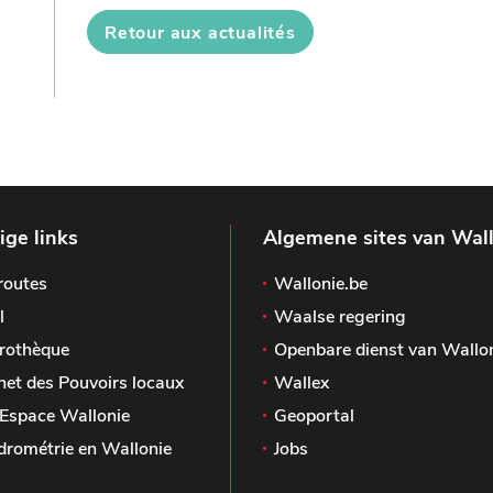
Retour aux actualités
ge links
Algemene sites van Wal
routes
Wallonie.be
l
Waalse regering
rothèque
Openbare dienst van Wallo
het des Pouvoirs locaux
Wallex
Espace Wallonie
Geoportal
drométrie en Wallonie
Jobs