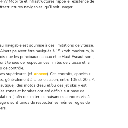
PW Mobilité et Infrastructures rappelle l’existence de
rastructures navigables, qu’il soit usager
au navigable est soumise à des limitations de vitesse,
nal Albert peuvent être navigués à 15 km/h maximum, la
ndis que les principaux canaux et le Haut Escaut sont,
nt tenues de respecter ces limites de vitesse et la
s de contrôle.
ses supérieures (cf.
annexe
). Ces endroits, appelés «
les, généralement à la belle saison, entre 10h et 20h. A
autique), des motos d’eau et/ou des jet skis y est
es zones et horaires ont été définis sur base de
ulation…) afin de limiter les nuisances sonores vis-à-
usagers sont tenus de respecter les mêmes règles de
ers.