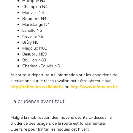
Hollogne N4
Champlon N4
Moriville N4
Roumont N4
Martelange N4
Laneffe N5
Neuville N5
Brûly N5
Magolux N81
Beaubru N89
Bouillon N89
Charleroi-Couvin N5
Avant tout départ, toute information sur les conditions de
circulations sur le réseau wallon peut être obtenue sur
http://trafiroutes.wallonie.be
ou
http://www.inforoutes.be
.
La prudence avant tout
Malgré la mobilisation des moyens décrits ci-dessus, la
prudence des usagers de la route est fondamentale.
Que faire pour limiter les risques cet hiver :