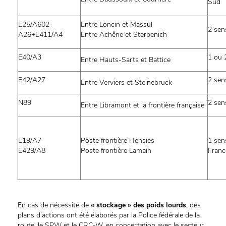
Sud
E25/A602-
Entre Loncin et Massul
2 sen
A26+E411/A4
Entre Achêne et Sterpenich
E40/A3
1 ou 
Entre Hauts-Sarts et Battice
E42/A27
2 sen
Entre Verviers et Steinebruck
N89
2 sen
Entre Libramont et la frontière française
E19/A7
Poste frontière Hensies
1 sens
E429/A8
Poste frontière Lamain
Franc
En cas de nécessité de
« stockage » des poids lourds
, des
plans d’actions ont été élaborés par la Police fédérale de la
route, le SPW et le CRC-W, en concertation avec le secteur