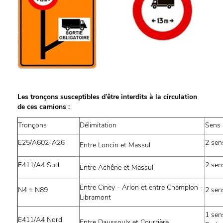
Les tronçons susceptibles d’être interdits à la circulation
de ces camions :
Tronçons
Délimitation
Sens
E25/A602-A26
2 sen
Entre Loncin et Massul
E411/A4 Sud
2 sen
Entre Achêne et Massul
Entre Ciney - Arlon et entre Champlon -
N4 + N89
2 sen
Libramont
1 sen
E411/A4 Nord
Entre Daussoulx et Courrière