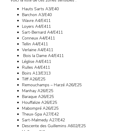
Voici la liste de ces zones sensibles :
Hauts Sarts A3/E40
Barchon A3/E40
Wavre A4/E411
Loyers A4/E411
Sart-Bernard A4/E411
Conneux A4/E411
Tellin A4/E411
Verlaine A4/E411
Bois la Dame A4/E411
Léglise A4/E411
Rulles A4/E411
Boirs A13/E313
Tilff A26/E25
Remouchamps – Harzé A26/E25
Manhay A26/E25
Baraque A26/E25
Houffalize A26/E25
Mabompré A26/E25
Theux-Spa A27/E42
Sart-Malmedy A27/E42
Descente des Guillemins A602/E25