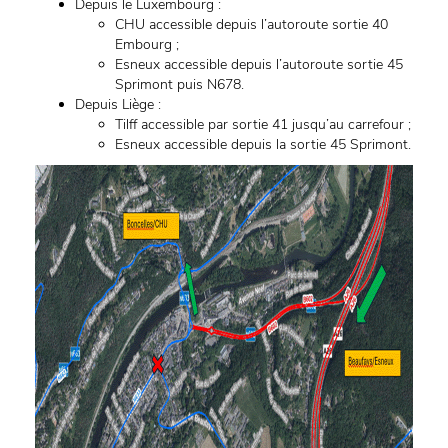
Depuis le Luxembourg :
CHU accessible depuis l’autoroute sortie 40
Embourg ;
Esneux accessible depuis l’autoroute sortie 45
Sprimont puis N678.
Depuis Liège :
Tilff accessible par sortie 41 jusqu’au carrefour ;
Esneux accessible depuis la sortie 45 Sprimont.