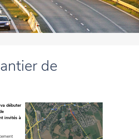
antier de
 va débuter
de
t invités à
êtement