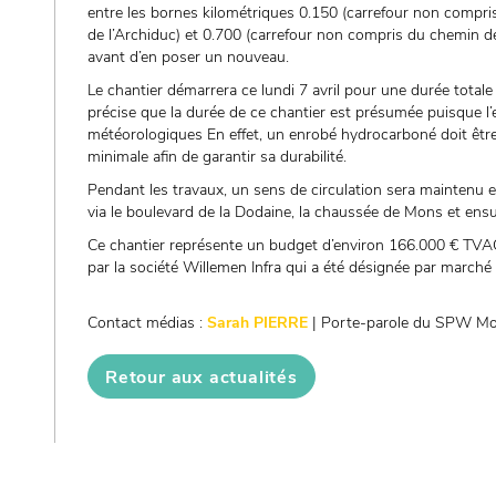
entre les bornes kilométriques 0.150 (carrefour non compris
de l’Archiduc) et 0.700 (carrefour non compris du chemin d
avant d’en poser un nouveau.
Le chantier démarrera ce lundi 7 avril pour une durée total
précise que la durée de ce chantier est présumée puisque l
météorologiques En effet, un enrobé hydrocarboné doit êtr
minimale afin de garantir sa durabilité.
Pendant les travaux, un sens de circulation sera maintenu en
via le boulevard de la Dodaine, la chaussée de Mons et ensu
Ce chantier représente un budget d’environ 166.000 € TVAC 
par la société Willemen Infra qui a été désignée par marché 
Contact médias :
Sarah PIERRE
| Porte-parole du SPW Mob
Retour aux actualités