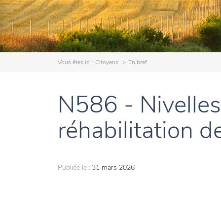
Vous êtes ici :
Citoyens
En bref
N586 - Nivelles
réhabilitation 
Publiée le :
31 mars 2026