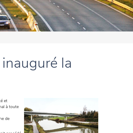
inauguré la
té et
nal à toute
phe de