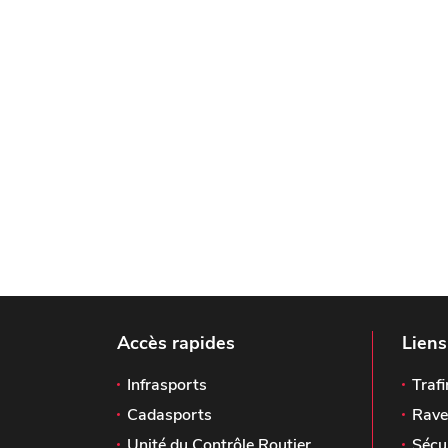
Accès rapides
Liens
Infrasports
Trafi
Cadasports
Rave
Unité du Contrôle Routier
Sécu