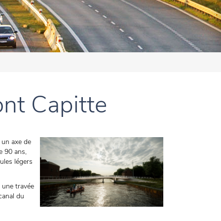
nt Capitte
t un axe de
e 90 ans,
ules légers
 une travée
 canal du